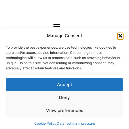
Menü
Manage Consent
Lorem ipsum dolor sit amet, consectetur adipiscing
elit
To provide the best experiences, we use technologies like cookies to
store and/or access device information. Consenting to these
(c) 2020 All Rights Reserved.
technologies will allow us to process data such as browsing behavior or
unique IDs on this site. Not consenting or withdrawing consent, may
adversely affect certain features and functions.
MENU
Accept
Deny
SOCIAL MEDIA
I
Y
n
o
View preferences
s
u
t
t
a
u
Cookie Policy
Datenschutz
Impressum
g
b